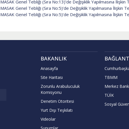
MASAK Genel Tebliği (Sıra No:13)’de Değişiklik Yapılmasına İlişkin 
MASAK Genel Tebliği (Sıra No:5)’de Değişiklik Yapılmasına İlişkin Te
MASAK Genel Tebliği (Sıra No:5)’de Değişiklik Yapılmasına İlişkin Te
BAKANLIK
BAĞLANT
Anasayfa
Cumhurbaşka
Site Haritası
TBMM
Zorunlu Arabuluculuk
Merkez Bank
Komisyonu
TÜİK
Denetim Otoritesi
Sosyal Güven
Yurt Dışı Teşkilatı
Videolar
Sunumlar