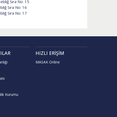
Tebliğ Sıra No: 15
bliğ Sıra No: 16
bliğ Sıra No: 17
ILAR
HIZLI ERIŞIM
nlığı
MASAK Online
ası
lik Kurumu