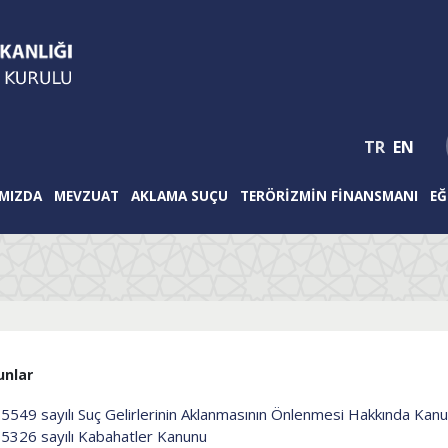
TR
EN
MIZDA
MEVZUAT
AKLAMA SUÇU
TERÖRIZMIN FINANSMANI
EĞ
unlar
5549 sayılı Suç Gelirlerinin Aklanmasının Önlenmesi Hakkında Kan
5326 sayılı Kabahatler Kanunu