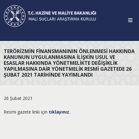
TERÖRIZMIN FINANSMANININ ÖNLENMESI HAKKINDA
KANUNUN UYGULANMASINA İLIŞKIN USUL VE
ESASLAR HAKKINDA YÖNETMELIKTE DEĞIŞIKLIK
YAPILMASINA DAIR YÖNETMELIK RESMI GAZETEDE 26
ŞUBAT 2021 TARIHINDE YAYIMLANDI
26 Şubat 2021
Resmi gazete linki için
tıklayınız.